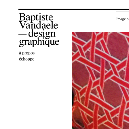
Image p
Bienvenue
à propos
Baptiste
échoppe
Vandaele