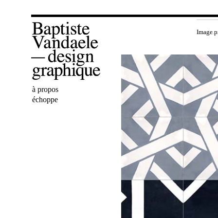
Image p
Bienvenue
à propos
Baptiste
échoppe
Vandaele