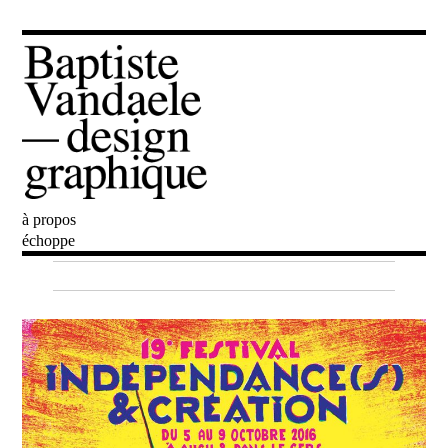
à propos
Baptiste Vandaele
échoppe