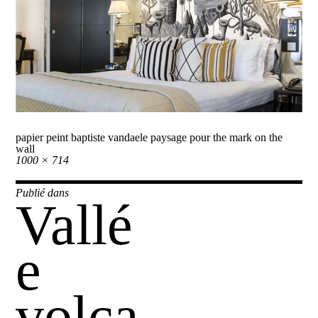
papier peint baptiste vandaele paysage pour the mark on the
wall
Taille
1000 × 714
réelle
Navigation
Publié dans
Vallé
de
l’article
e
volca