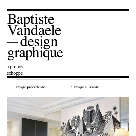
à propos
Baptiste Vandaele
échoppe
Image précédente
Image suivante