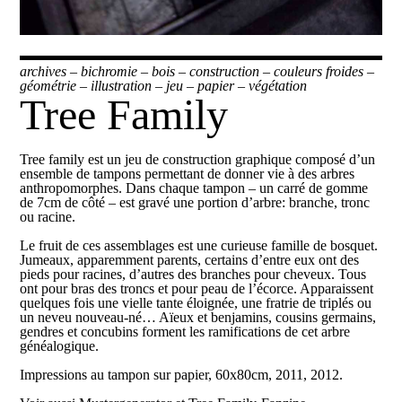
archives
–
bichromie
–
bois
–
construction
–
couleurs froides
–
géométrie
–
illustration
–
jeu
–
papier
–
végétation
Tree Family
Tree family est un jeu de construction graphique composé d’un
ensemble de tampons permettant de donner vie à des arbres
anthropomorphes. Dans chaque tampon – un carré de gomme
de 7cm de côté – est gravé une portion d’arbre: branche, tronc
ou racine.
Le fruit de ces assemblages est une curieuse famille de bosquet.
Jumeaux, apparemment parents, certains d’entre eux ont des
pieds pour racines, d’autres des branches pour cheveux. Tous
ont pour bras des troncs et pour peau de l’écorce. Apparaissent
quelques fois une vielle tante éloignée, une fratrie de triplés ou
un neveu nouveau-né… Aïeux et benjamins, cousins germains,
gendres et concubins forment les ramifications de cet arbre
généalogique.
Impressions au tampon sur papier, 60x80cm, 2011, 2012.