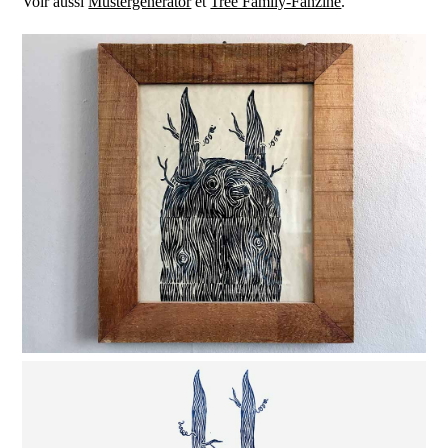
Voir aussi
Mustergenerator
et
Tree Family-Fanzine
.