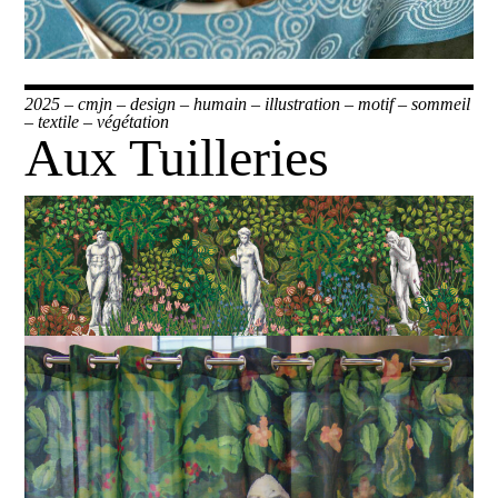
2025
–
cmjn
–
design
–
humain
–
illustration
–
motif
–
sommeil
–
textile
–
végétation
Aux Tuilleries