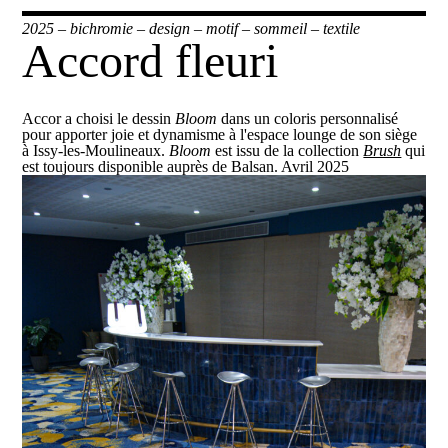
2025
–
bichromie
–
design
–
motif
–
sommeil
–
textile
Accord fleuri
Accor a choisi le dessin
Bloom
dans un coloris personnalisé
pour apporter joie et dynamisme à l'espace lounge de son siège
à Issy-les-Moulineaux.
Bloom
est issu de la collection
Brush
qui
est toujours disponible auprès de Balsan. Avril 2025